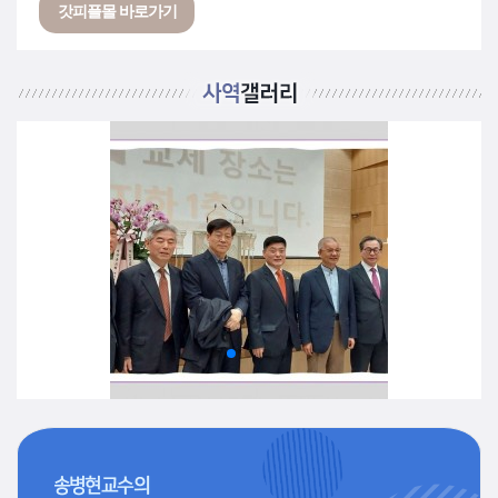
갓피플몰 바로가기