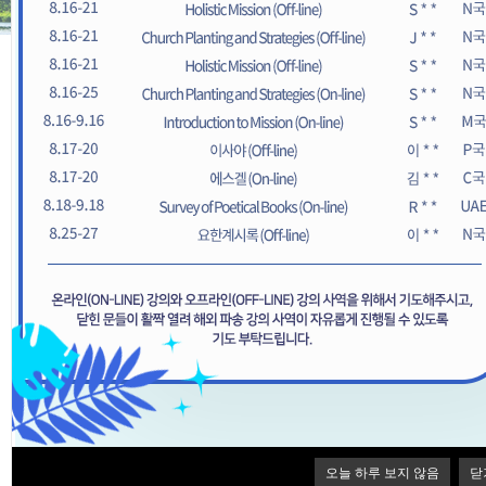
EM주석
EM성경교재
오늘 하루 보지 않음
닫